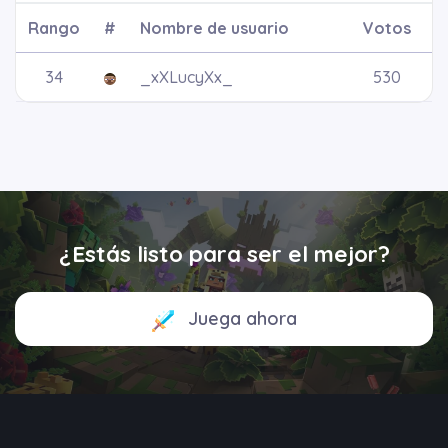
Rango
#
Nombre de usuario
Votos
34
_xXLucyXx_
530
¿Estás listo para ser el mejor?
Juega ahora