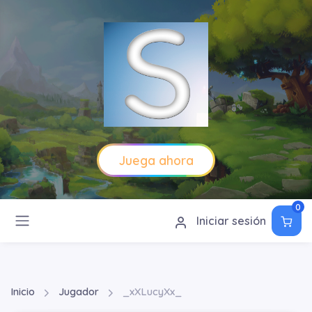
Juega ahora
0
Iniciar sesión
Inicio
Jugador
_xXLucyXx_