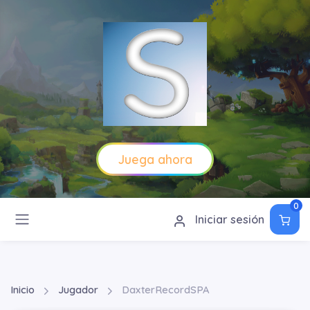
Juega ahora
0
Iniciar sesión
Inicio
Jugador
DaxterRecordSPA