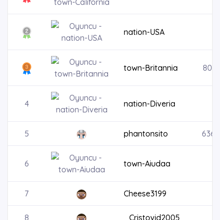
nation-USA
town-Britannia
8036
4
nation-Diveria
5
phantonsito
6365
6
town-Aiudaa
7
Cheese3199
4
8
_Cristovid2005_