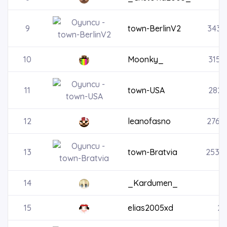
9
town-BerlinV2
3435
10
Moonky_
3153
11
town-USA
2825
12
leanofasno
2760
13
town-Bratvia
2535
14
_Kardumen_
23
15
elias2005xd
23