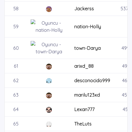
58
Jackerss
5372
59
nation-Holly
60
town-Darya
4997
61
arixd_88
4910
62
desconocido999
4618
63
marilu123xd
4599
64
Lexan777
4592
65
TheLuts