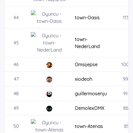
44
town-Oasis
1154
town-
45
NederLand
46
Omsijepse
1000
47
xiodeoh
9959
48
guillermosenju
9148
49
DemolexDMX
869
50
town-Atenas
850