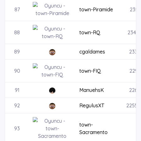
87
town-Piramide
2355
88
town-RQ
2343
89
cgaldames
2335
90
town-FIQ
2290
91
ManuehsK
2269
92
RegulusXT
22554
town-
93
Sacramento