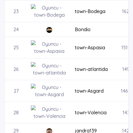
23
town-Bodega
1624
24
Bondio
25
town-Aspasia
1514
26
town-atlantida
1496
27
town-Asgard
1464
28
town-Valencia
1435
29
jandra139
1422