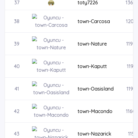
37
toty7226
1364
38
town-Carcosa
1202
39
town-Nature
1199
40
town-Kaputt
1194
41
town-Oasisland
1190
42
town-Macondo
1160
43
town-Nazarick
1155