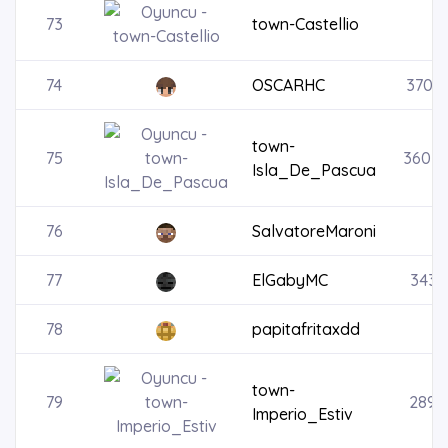
73
town-Castellio
74
OSCARHC
3700
town-
75
36031
Isla_De_Pascua
76
SalvatoreMaroni
77
ElGabyMC
3430
78
papitafritaxdd
town-
79
2891
Imperio_Estiv