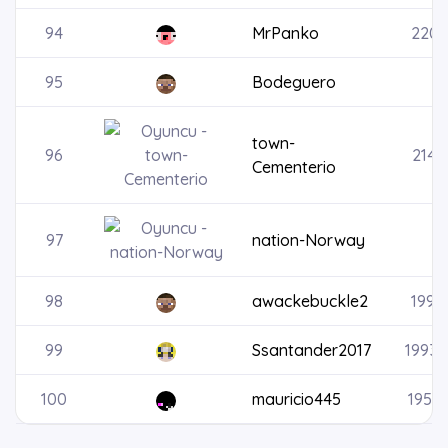
94
MrPanko
2206
95
Bodeguero
town-
96
2141
Cementerio
97
nation-Norway
98
awackebuckle2
1997
99
Ssantander2017
1993
100
mauricio445
1950