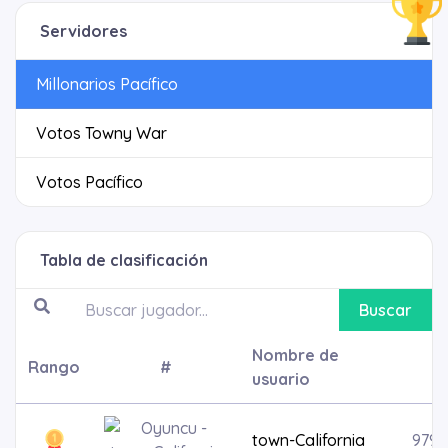
Servidores
Millonarios Pacífico
Votos Towny War
Votos Pacífico
Tabla de clasificación
Buscar
Nombre de
Rango
#
usuario
town-California
9795