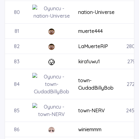
80
nation-Universe
81
muerte444
82
LaMuerteRIP
2800
83
kira1uwu1
2799
town-
84
2726
CiudadBillyBob
85
town-NERV
2454
86
winiemmm