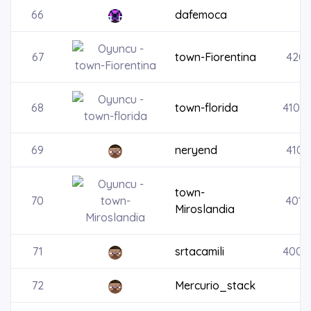
66
dafemoca
4
67
town-Fiorentina
4202
68
town-florida
4103
69
neryend
4101
town-
70
4014
Miroslandia
71
srtacamili
4002
72
Mercurio_stack