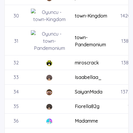
30
town-Kingdom
1420
town-
31
1387
Pandemonium
32
miroscrack
1380
33
Isaabellaa_
34
SaiyanMada
1372
35
Fiorella82g
13
36
Madamme
13