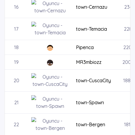
16
town-Cernazu
2341
17
town-Temacia
2286
18
Pipenca
2209
19
MR3mbiozz
2000
20
town-CuscaCity
1883
21
town-Spawn
22
town-Bergen
1811