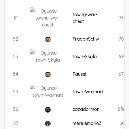
towny-war-
51
7495
chest
52
FraaanSchw
7071
53
town-Skyla
6910
54
Faussi
6759
55
town-Walmart
56
cazadormon
6365
57
merelemario3
6055